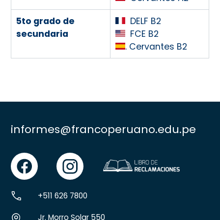
5to grado de
DELF B2
secundaria
FCE B2
. Cervantes B2
informes@francoperuano.edu.pe
facebook
instgram
+511 626 7800
Jr. Morro Solar 550